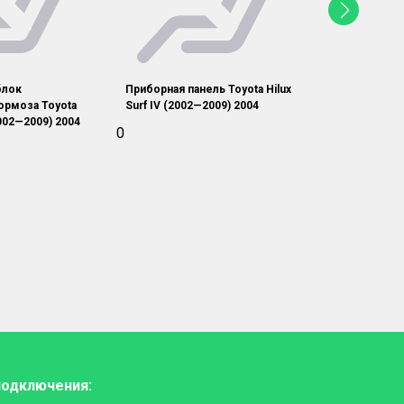
блок
Приборная панель Toyota Hilux
Монитор Toyot
ормоза Toyota
Surf IV (2002—2009) 2004
(2002—2009) 
2002—2009) 2004
0
0
подключения: