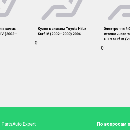
я в шинах
Кузов целиком Toyota Hilux
Электронный 
f IV (2002—
Surf IV (2002—2009) 2004
стояночного т
Hilux Surf IV (
0
0
PartsAuto.Expert
По вопросам 