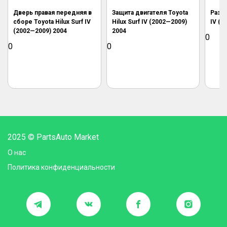
Дверь правая передняя в
Защита двигателя Toyota
Разда
сборе Toyota Hilux Surf IV
Hilux Surf IV (2002—2009)
IV (2
(2002—2009) 2004
2004
0
0
0
2025 © PartsAuto Market
О нас
Политика конфиденциальности