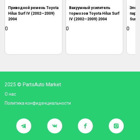
Приводной ремень Toyota
Вакуумный усилитель
Элек
Hilux Surf IV (2002—2009)
тормозов Toyota Hilux Surf
паркт
2004
IV (2002—2009) 2004
Surf 
0
0
0
2025 © PartsAuto Market
О нас
Политика конфиденциальности