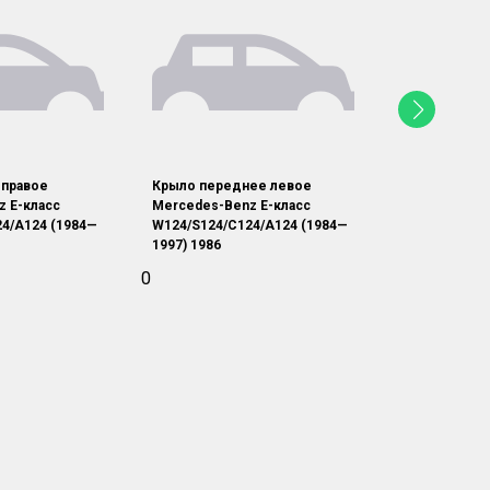
 правое
Крыло переднее левое
Кузов целик
z E-класс
Mercedes-Benz E-класс
Benz E-класс
4/A124 (1984—
W124/S124/C124/A124 (1984—
W124/S124/C
1997) 1986
1997) 1986
0
0