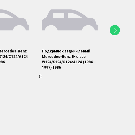
Mercedes-Benz
Подкрылок задний левый
Крыло перед
S124/C124/A124
Mercedes-Benz E-класс
Mercedes-Be
986
W124/S124/C124/A124 (1984—
W124/S124/C
1997) 1986
1997) 1986
0
0