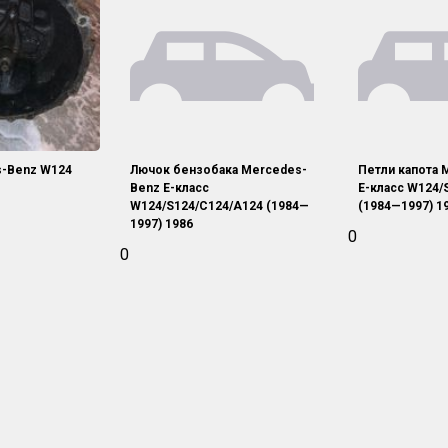
-Benz W124
Лючок бензобака Mercedes-
Петли капота 
Benz E-класс
E-класс W124/
W124/S124/C124/A124 (1984—
(1984—1997) 1
1997) 1986
0
0