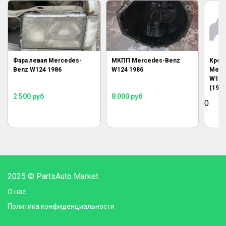
Фара левая Mercedes-
МКПП Mercedes-Benz
Крон
Benz W124 1986
W124 1986
Merc
W124
(198
2 500
руб
8 000
руб
0
2025 © PartsAuto Market
О нас
Политика конфиденциальности