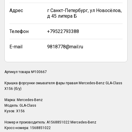
Адрес
г Санкт-Петербург, ул Новосёлов,
д 45 литера Б
Телефон
+79522793388
E-mail
9818778@mail.ru
Артикул товара №100667
Крышка форсунки омывателя фары правая Mercedes-Benz GLA-Class
X156 (б/у)
Марка: Mercedes-Benz
Модель: GLA-Class
Кузов: X156
Номер и производитель: A1568851022 Mercedes-Benz
Кросс-номера: 1568851022