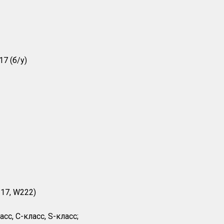
7 (б/у)
217, W222)
с, С-класс, S-класс;