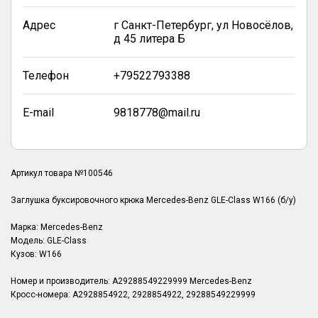
Адрес
г Санкт-Петербург, ул Новосёлов,
д 45 литера Б
Телефон
+79522793388
E-mail
9818778@mail.ru
Артикул товара №100546
Заглушка буксировочного крюка Mercedes-Benz GLE-Class W166 (б/у)
Марка: Mercedes-Benz
Модель: GLE-Class
Кузов: W166
Номер и производитель: A29288549229999 Mercedes-Benz
Кросс-номера: A2928854922, 2928854922, 29288549229999