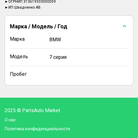
►ОГРНИП 313619333000059
►ИП Швадченко АВ
Марка / Модель / Год
Марка
BMW
Модель
7 серия
Пробег
2025 © PartsAuto Market
О нас
Политика конфиденциальности