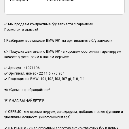
✅ Мы продаем контрактные б/у запчасти с гарантией.
Посмотрите отзывы!
❗ Разбираем все модели BMW F01 на оригинальные б/у запчасти.
👉 Подушка двигателя с BMW F01- в хорошем состоянии, гарантируем
качество, установим в нашем сервисе.
✅ Артикул - s1071196
✔️ Оригинал. номер - 22 11 6 775 904
✔️ Подходит на BMW - f01, f02, f03, f07 gt, f10, f11
📲 Ждем вас, обращайтесь!
🔻 У НАС ВЫ НАЙДЕТЕ🔻
✔ СЕРВИС - мы отремонтируем, закодируем, добавим новые функции и
увеличим мощность (чип-тюнинг/stage).
✔ ЗАПЧАСТИ - у нас огромный ассортимент контрактных б/у и новых