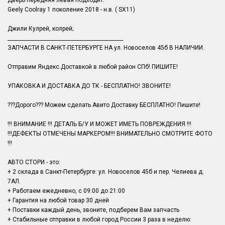
Дверь передняя левая подходит:
Geely Coolray 1 поколение 2018 - н.в. ( SX11)
Джили Кулрей, колрей;
______________________________________________
ЗАПЧАСТИ В САНКТ-ПЕТЕРБУРГЕ НА ул. Новоселов 45б В НАЛИЧИИ.
Отправим Яндекс.Доставкой в любой район СПб! ПИШИТЕ!
УПАКОВКА И ДОСТАВКА ДО ТК - БЕСПЛАТНО! ЗВОНИТЕ!
???Дорого??? Можем сделать Авито Доставку БЕСПЛАТНО! Пишите!
!!! ВНИМАНИЕ !!! ДЕТАЛЬ Б/У И МОЖЕТ ИМЕТЬ ПОВРЕЖДЕНИЯ !!!
!!!ДЕФЕКТЫ ОТМЕЧЕНЫ МАРКЕРОМ!!! ВНИМАТЕЛЬНО СМОТРИТЕ ФОТО
!!!
АВТО СТОРИ - это:
+ 2 склада в Санкт-Петербурге: ул. Новоселов 45б и пер. Челиева д.
7АЛ.
+ Работаем ежедневно, с 09:00 до 21:00
+ Гарантия на любой товар 30 дней
+ Поставки каждый день, звоните, подберем Вам запчасть
+ Стабильные отправки в любой город России 3 раза в неделю: