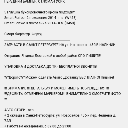
ПЕРЕДНИЙ БАМПЕР. ОТЛОМАН УСИК
Заглушка буксировочного крюка подходит:
Smart Forfour 2 поколение 2014 - н.в. (W453)
Smart Fortwo 3 поколение 2014 - н.в. (C453)
Смарт Форфоур, Форту;
______________________________________________
ЗАПЧАСТИ В САНКТ-ПЕТЕРБУРГЕ НА ул. Новоселов 45б В НАЛИЧИИ.
Отправим Яндекс.Доставкой в любой район СПб! ПИШИТЕ!
УПАКОВКА И ДОСТАВКА ДО ТК - БЕСПЛАТНО! ЗВОНИТЕ!
???Дорого??? Можем сделать Авито Доставку БЕСПЛАТНО! Пишите!
!!! ВНИМАНИЕ !!! ДЕТАЛЬ Б/У И МОЖЕТ ИМЕТЬ ПОВРЕЖДЕНИЯ !!!
!!!ДЕФЕКТЫ ОТМЕЧЕНЫ МАРКЕРОМ!!! ВНИМАТЕЛЬНО СМОТРИТЕ ФОТО
!!!
АВТО СТОРИ - это:
+ 2 склада в Санкт-Петербурге: ул. Новоселов 45б и пер. Челиева д.
7АЛ.
+ Работаем ежедневно, с 09:00 до 21:00