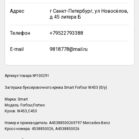
Адрес
г Санкт-Петербург, ул Новосёлов,
д 45 литера Б
Телефон
+79522793388
E-mail
9818778@mail.ru
Артикул товара №100291
Заглушка буксировочного крюка Smart Forfour W453 (б/у)
Марка: Smart
Модель: Forfour,Fortwo
Кузов: W453,C453
Номер и производитель: A45388500269797 Mercedes-Benz
Кросс-номера: 4538850026, A4538850026