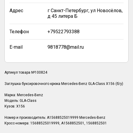
Адрес
г Санкт-Петербург, ул Новосёлов,
д 45 литера Б
Телефон
+79522793388
E-mail
9818778@mail.ru
Артикул товара №100824
Заглушка буксировочного крюка Mercedes-Benz GLA-Class X156 (б/у)
Марка: Mercedes-Benz
Модель: GLA-Class
Кузов: X156
Номер и производитель: A15688525019999 Mercedes-Benz
Кросс-номера: 15688525019999, A1568852501, 1568852501