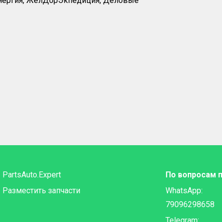
Энергия, ЖелДорЭкпедиция, Деловые
PartsAuto.Expert
По вопросам 
Разместить запчасти
WhatsApp:
79096298658
Telegram: