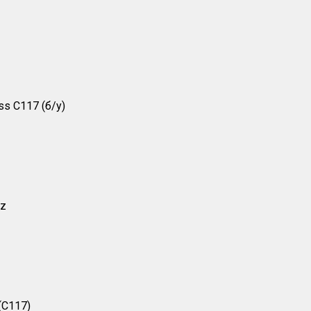
s C117 (б/у)
nz
(C117)