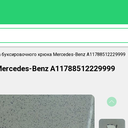
 буксировочного крюка Mercedes-Benz A11788512229999
Mercedes-Benz A11788512229999