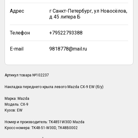
Адрес
г Санкт-Петербург, ул Новосёлов,
д 45 литера Б
Телефон
+79522793388
E-mail
9818778@mail.ru
Артикул товара №102237
Накладка переднего крыла левого Mazda CX-9 EW (б/у)
Марка: Mazda
Модель: CX-9
Кузов: EW
Номер и производитель: TK4851W30D Mazda
Кросс-номера: TK48-51-W30D, TK48B0002