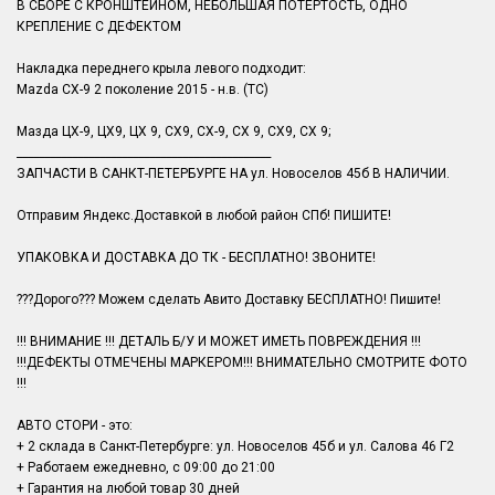
В СБОРЕ С КРОНШТЕЙНОМ, НЕБОЛЬШАЯ ПОТЕРТОСТЬ, ОДНО
КРЕПЛЕНИЕ С ДЕФЕКТОМ
Накладка переднего крыла левого подходит:
Mazda CX-9 2 поколение 2015 - н.в. (TC)
Мазда ЦХ-9, ЦХ9, ЦХ 9, СХ9, СХ-9, СХ 9, CX9, CX 9;
______________________________________________
ЗАПЧАСТИ В САНКТ-ПЕТЕРБУРГЕ НА ул. Новоселов 45б В НАЛИЧИИ.
Отправим Яндекс.Доставкой в любой район СПб! ПИШИТЕ!
УПАКОВКА И ДОСТАВКА ДО ТК - БЕСПЛАТНО! ЗВОНИТЕ!
???Дорого??? Можем сделать Авито Доставку БЕСПЛАТНО! Пишите!
!!! ВНИМАНИЕ !!! ДЕТАЛЬ Б/У И МОЖЕТ ИМЕТЬ ПОВРЕЖДЕНИЯ !!!
!!!ДЕФЕКТЫ ОТМЕЧЕНЫ МАРКЕРОМ!!! ВНИМАТЕЛЬНО СМОТРИТЕ ФОТО
!!!
АВТО СТОРИ - это:
+ 2 склада в Санкт-Петербурге: ул. Новоселов 45б и ул. Салова 46 Г2
+ Работаем ежедневно, с 09:00 до 21:00
+ Гарантия на любой товар 30 дней