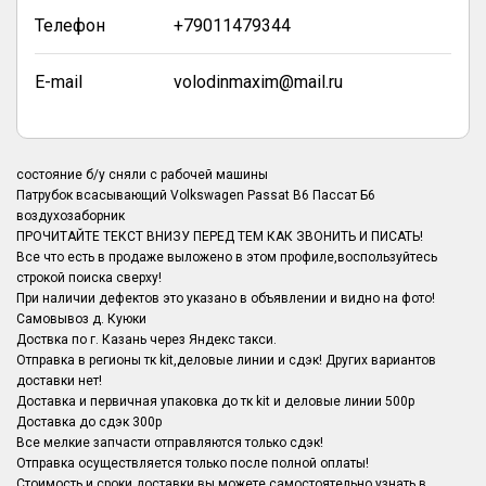
Телефон
+79011479344
E-mail
volodinmaxim@mail.ru
состояние б/у сняли с рабочей машины
Патрубок всасывающий Volkswagen Passat B6 Пассат Б6
воздухозаборник
ПРОЧИТАЙТЕ ТЕКСТ ВНИЗУ ПЕРЕД ТЕМ КАК ЗВОНИТЬ И ПИСАТЬ!
Все что есть в продаже выложено в этом профиле,воспользуйтесь
строкой поиска сверху!
При наличии дефектов это указано в объявлении и видно на фото!
Самовывоз д. Куюки
Доствка по г. Казань через Яндекс такси.
Отправка в регионы тк kit,деловые линии и сдэк! Других вариантов
доставки нет!
Доставка и первичная упаковка до тк kit и деловые линии 500р
Доставка до сдэк 300р
Все мелкие запчасти отправляются только сдэк!
Отправка осуществляется только после полной оплаты!
Стоимость и сроки доставки вы можете самостоятельно узнать в