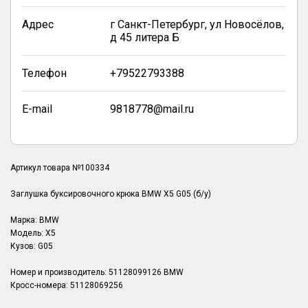
Адрес
г Санкт-Петербург, ул Новосёлов,
д 45 литера Б
Телефон
+79522793388
E-mail
9818778@mail.ru
Артикул товара №100334
Заглушка буксировочного крюка BMW X5 G05 (б/у)
Марка: BMW
Модель: X5
Кузов: G05
Номер и производитель: 51128099126 BMW
Кросс-номера: 51128069256