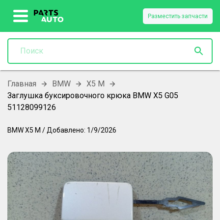
Разместить запчасти
Главная
BMW
X5 M
Заглушка буксировочного крюка BMW X5 G05
51128099126
BMW
X5 M
/
Добавлено:
1/9/2026