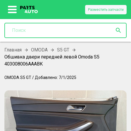
Разместить запчасти
Главная
OMODA
S5 GT
Обшивка двери передней левой Omoda S5
403008006AAABK
OMODA
S5 GT
/
Добавлено:
7/1/2025