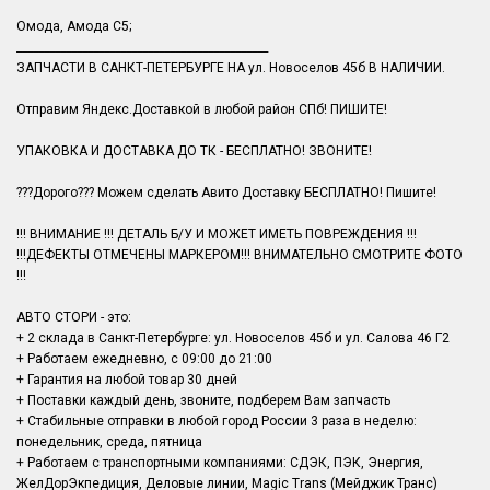
Омода, Амода С5;
______________________________________________
ЗАПЧАСТИ В САНКТ-ПЕТЕРБУРГЕ НА ул. Новоселов 45б В НАЛИЧИИ.
Отправим Яндекс.Доставкой в любой район СПб! ПИШИТЕ!
УПАКОВКА И ДОСТАВКА ДО ТК - БЕСПЛАТНО! ЗВОНИТЕ!
???Дорого??? Можем сделать Авито Доставку БЕСПЛАТНО! Пишите!
!!! ВНИМАНИЕ !!! ДЕТАЛЬ Б/У И МОЖЕТ ИМЕТЬ ПОВРЕЖДЕНИЯ !!!
!!!ДЕФЕКТЫ ОТМЕЧЕНЫ МАРКЕРОМ!!! ВНИМАТЕЛЬНО СМОТРИТЕ ФОТО
!!!
АВТО СТОРИ - это:
+ 2 склада в Санкт-Петербурге: ул. Новоселов 45б и ул. Салова 46 Г2
+ Работаем ежедневно, с 09:00 до 21:00
+ Гарантия на любой товар 30 дней
+ Поставки каждый день, звоните, подберем Вам запчасть
+ Стабильные отправки в любой город России 3 раза в неделю:
понедельник, среда, пятница
+ Работаем с транспортными компаниями: СДЭК, ПЭК, Энергия,
ЖелДорЭкпедиция, Деловые линии, Magic Trans (Мейджик Транс)