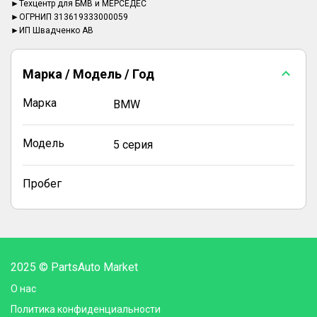
►Техцентр для БМВ и МЕРСЕДЕС
►ОГРНИП 313619333000059
►ИП Швадченко АВ
Марка / Модель / Год
Марка
BMW
Модель
5 серия
Пробег
2025 © PartsAuto Market
О нас
Политика конфиденциальности