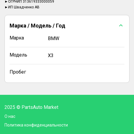
►ОГРНИП 313619333000059
►ИП Швадченко АВ
Марка / Модель / Год
Марка
BMW
Модель
X3
Пробег
2025 © PartsAuto Market
О нас
Политика конфиденциальности