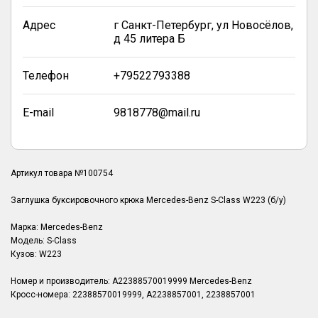
Адрес
г Санкт-Петербург, ул Новосёлов,
д 45 литера Б
Телефон
+79522793388
E-mail
9818778@mail.ru
Артикул товара №100754
Заглушка буксировочного крюка Mercedes-Benz S-Class W223 (б/у)
Марка: Mercedes-Benz
Модель: S-Class
Кузов: W223
Номер и производитель: A22388570019999 Mercedes-Benz
Кросс-номера: 22388570019999, A2238857001, 2238857001