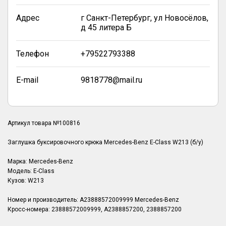
Адрес
г Санкт-Петербург, ул Новосёлов,
д 45 литера Б
Телефон
+79522793388
E-mail
9818778@mail.ru
Артикул товара №100816
Заглушка буксировочного крюка Mercedes-Benz E-Class W213 (б/у)
Марка: Mercedes-Benz
Модель: E-Class
Кузов: W213
Номер и производитель: A23888572009999 Mercedes-Benz
Кросс-номера: 23888572009999, A2388857200, 2388857200