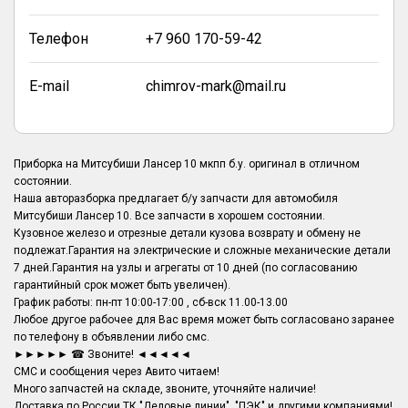
Телефон
+7 960 170-59-42
E-mail
chimrov-mark@mail.ru
Приборка на Митсубиши Лансер 10 мкпп б.у. оригинал в отличном
состоянии.
Наша авторазборка предлагает б/у запчасти для автомобиля
Митсубиши Лансер 10. Все запчасти в хорошем состоянии.
Кузовное железо и отрезные детали кузова возврату и обмену не
подлежат.Гарантия на электрические и сложные механические детали
7 дней.Гарантия на узлы и агрегаты от 10 дней (по согласованию
гарантийный срок может быть увеличен).
График работы: пн-пт 10:00-17:00 , сб-вск 11.00-13.00
Любое другое рабочее для Вас время может быть согласовано заранее
по телефону в объявлении либо смс.
►►►►► ☎ Звоните! ◄◄◄◄◄
СМС и сообщения через Авито читаем!
Много запчастей на складе, звоните, уточняйте наличие!
Доставка по России ТК "Деловые линии", "ПЭК" и другими компаниями!