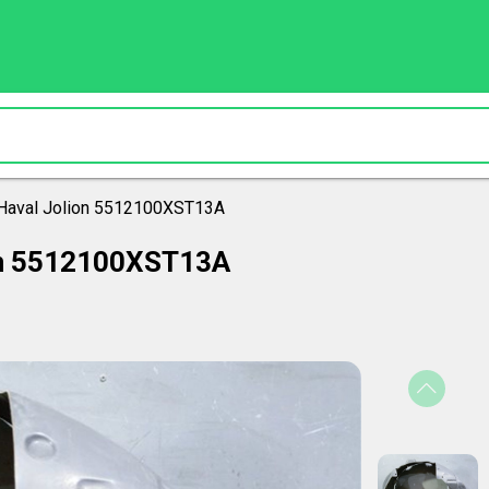
aval Jolion 5512100XST13A
on 5512100XST13A