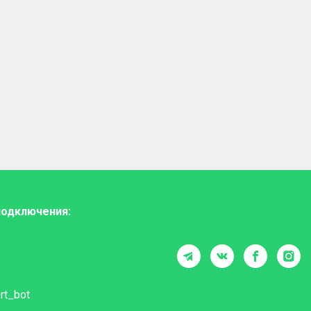
подключения:
rt_bot