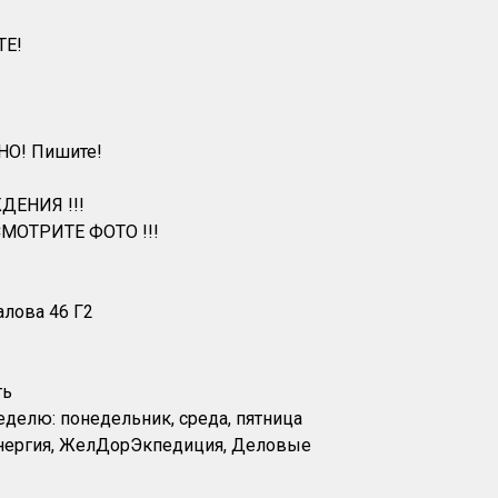
ТЕ!
НО! Пишите!
ДЕНИЯ !!!
МОТРИТЕ ФОТО !!!
алова 46 Г2
ть
еделю: понедельник, среда, пятница
Энергия, ЖелДорЭкпедиция, Деловые