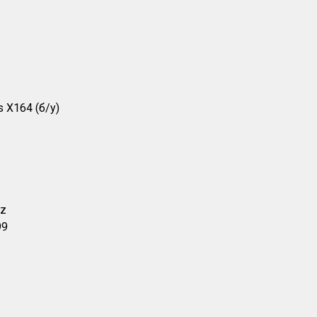
 X164 (б/у)
nz
99