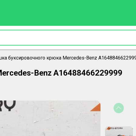
шка буксировочного крюка Mercedes-Benz A164884662299
Mercedes-Benz A16488466229999