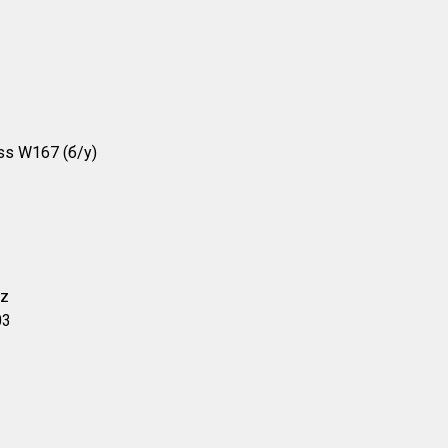
s W167 (б/у)
nz
03