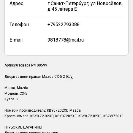
Адрес
г Санкт-Петербург, ул Новосёлов,
д 45 литера Б
Телефон
+79522793388
E-mail
9818778@mail.ru
Артикул товара №100599
Дверь задняя правая Mazda CX-5 2 (б/у)
Марка: Mazda
Модель: CX-5
Кузов: 2
Номер и производитель: KBY07202XD Mazda
Кросс-номера: KBY0-72-02XD, KBY07202XE, KBY0-72-02XE, KB7W72010
ГЛУБОКИЕ ЦАРАПИНЫ