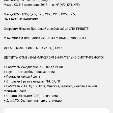
Дверь задняя правая подходит:
Mazda CX-5 2 поколение 2017 - н.в. KF (KF2, KF5, KFE)
Мазда ЦХ-5, ЦХ5, ЦХ 5, СХ5, СХ-5, СХ 5, CX5, CX 5;
ЗАПЧАСТЬ В НАЛИЧИИ!
Отправим Яндекс.Доставкой в любой район СПб! ПИШИТЕ!
УПАКОВКА И ДОСТАВКА ДО ТК - БЕСПЛАТНО! ЗВОНИТЕ!
ДЕТАЛЬ МОЖЕТ ИМЕТЬ ПОВРЕЖДЕНИЯ!
ДЕФЕКТЫ ОТМЕЧЕНЫ МАРКЕРОМ! ВНИМАТЕЛЬНО СМОТРИТЕ ФОТО!
+ Работаем ежедневно, с 09:00 до 21:00
+ Гарантия на любой товар 30 дней
+ Поставки каждый день
+ Отправки 3 раза в неделю: ПН, СР, ПТ
+ Работаем с ТК: СДЭК, ПЭК, Энергия, ЖелДор, Деловые линии,
Мейджик Транс
+ Оплата QR-кодом, СБП, наличными