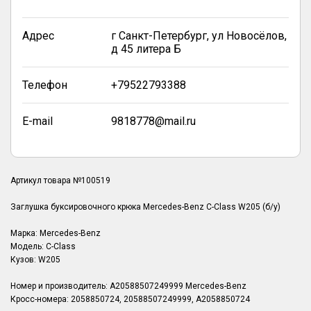
Адрес
г Санкт-Петербург, ул Новосёлов,
д 45 литера Б
Телефон
+79522793388
E-mail
9818778@mail.ru
Артикул товара №100519
Заглушка буксировочного крюка Mercedes-Benz C-Class W205 (б/у)
Марка: Mercedes-Benz
Модель: C-Class
Кузов: W205
Номер и производитель: A20588507249999 Mercedes-Benz
Кросс-номера: 2058850724, 20588507249999, A2058850724