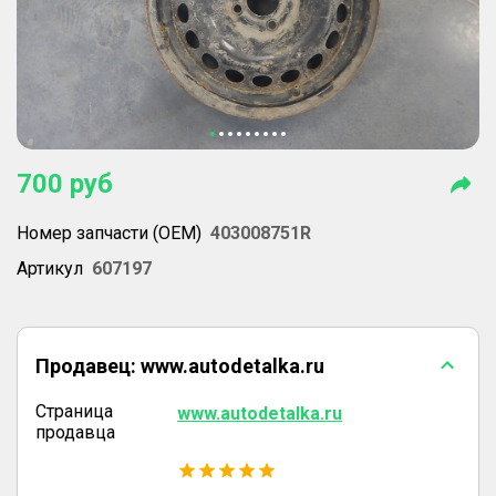
700
руб
Номер запчасти (OEM)
403008751R
Артикул
607197
Продавец:
www.autodetalka.ru
Страница
www.autodetalka.ru
продавца