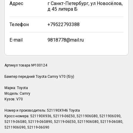
Адрес
г Санкт-Петербург, ул Новосёлов,
д 45 литера Б
Телефон
+79522793388
E-mail
9818778@mail.ru
Артикул товара №100124
Бампер передний Toyota Camry V70 (б/у)
Марка: Toyota
Модель: Camry
Кузов: V70
Номер и производитель: 521190X946 Toyota
Кросс-номера: 521190X936, 52119-06E50, 5211906G80, 5211906G90,
52119-06G80, 52119-06G890, 52119-06E50, 5211906G80, 52119-06G80,
5211906G90, 52119-06G90