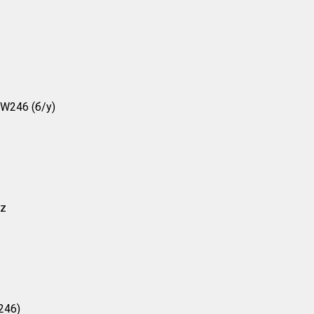
W246 (б/у)
nz
246)