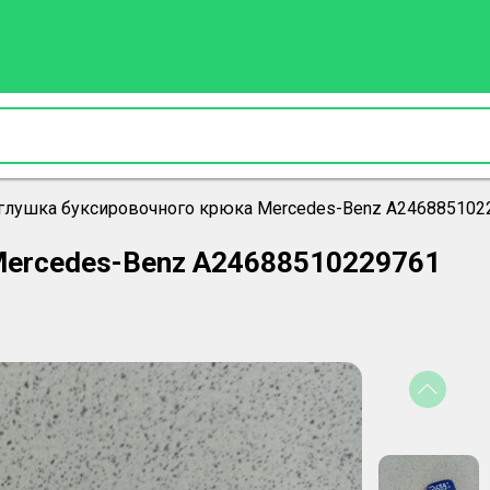
глушка буксировочного крюка Mercedes-Benz A246885102
Mercedes-Benz A24688510229761