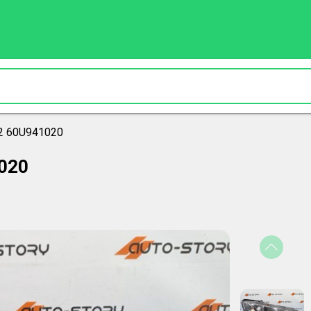
 2 60U941020
1020