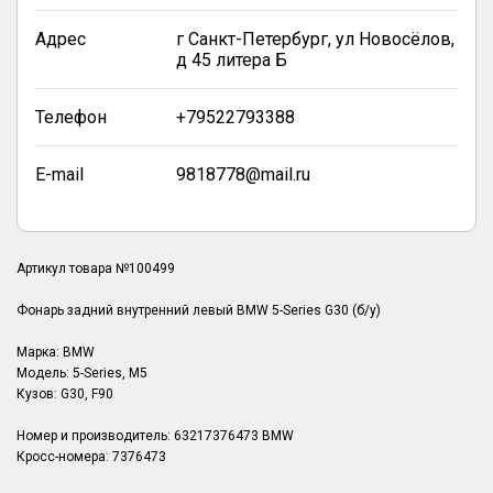
Адрес
г Санкт-Петербург, ул Новосёлов,
д 45 литера Б
Телефон
+79522793388
E-mail
9818778@mail.ru
Артикул товара №100499
Фонарь задний внутренний левый BMW 5-Series G30 (б/у)
Марка: BMW
Модель: 5-Series, M5
Кузов: G30, F90
Номер и производитель: 63217376473 BMW
Кросс-номера: 7376473