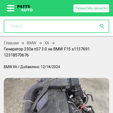
Разместить запчасти
Главная
BMW
X6
Генератор 230а n57 3.0 на BMW F15 s1137691
12318570676
BMW
X6
/
Добавлено:
12/18/2024