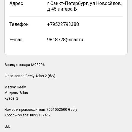
Адрес
г Санкт-Петербург, ул Новосёлов,
д 45 литера Б
Телефон
+79522793388
E-mail
9818778@mail.ru
Артикул товара №93296
Фара левая Geely Atlas 2 (б/у)
Марка: Geely
Модель: Atlas
Кузов: 2
Номер и производитель: 7051052500 Geely
Кросс-номера: 8892187462
LED