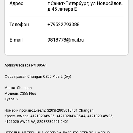
Адрес
г Санкт-Петербург, ул Новосёлов,
д 45 литера Б
Телефон
+79522793388
E-mail
9818778@mail.ru
Артикул товара №100561
Фара правая Changan CS55 Plus 2 (б/у)
Марка: Changan
Модель: CS55 Plus
Кузов: 2
Номер и производитель: S203F2805010401 Changan
Кросс-номера: 4121020AW05, 4121020AW05AA, 4121020-AW05,
4121020-AW05-AA, S203F280501-0401