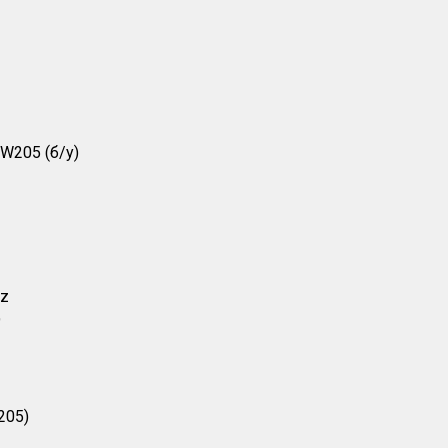
W205 (б/у)
nz
9
205)