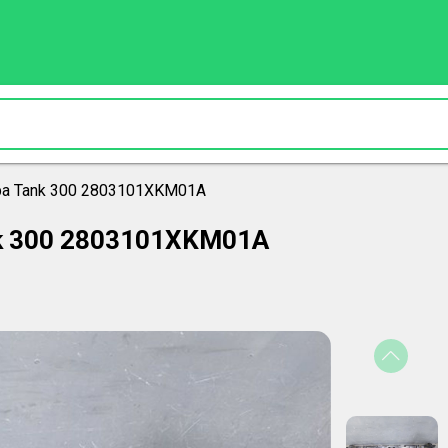
ра Tank 300 2803101XKM01A
nk 300 2803101XKM01A