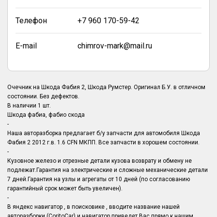
Телефон
+7 960 170-59-42
E-mail
chimrov-mark@mail.ru
Очечник на Шкода Фабия 2, Шкода Румстер. Оригинал Б.У. в отличном
состоянии. Без дефектов.
В наличии 1 шт.
Шкода фабиа, фабио скода
-
Наша авторазборка предлагает б/у запчасти для автомобиля Шкода
Фабия 2 2012 г.в. 1.6 CFN МКПП. Все запчасти в хорошем состоянии.
-
Кузовное железо и отрезные детали кузова возврату и обмену не
подлежат.Гарантия на электрические и сложные механические детали
7 дней.Гарантия на узлы и агрегаты от 10 дней (по согласованию
гарантийный срок может быть увеличен).
-
В яндекс навигатор , в поисковике , вводите название нашей
авторазборки (CoritoCar) и навигатор приведет Вас прямо к нашим