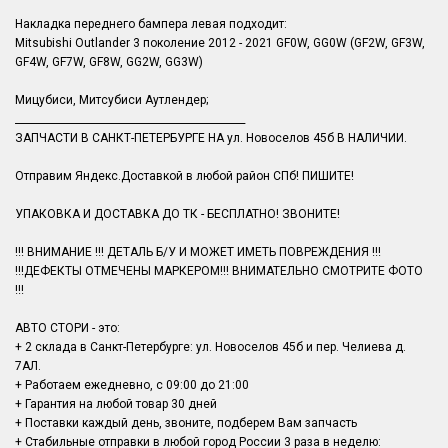
Накладка переднего бампера левая подходит:
Mitsubishi Outlander 3 поколение 2012 - 2021 GF0W, GG0W (GF2W, GF3W,
GF4W, GF7W, GF8W, GG2W, GG3W)
Мицубиси, Митсубиси Аутлендер;
______________________________________________
ЗАПЧАСТИ В САНКТ-ПЕТЕРБУРГЕ НА ул. Новоселов 45б В НАЛИЧИИ.
Отправим Яндекс.Доставкой в любой район СПб! ПИШИТЕ!
УПАКОВКА И ДОСТАВКА ДО ТК - БЕСПЛАТНО! ЗВОНИТЕ!
!!! ВНИМАНИЕ !!! ДЕТАЛЬ Б/У И МОЖЕТ ИМЕТЬ ПОВРЕЖДЕНИЯ !!!
!!!ДЕФЕКТЫ ОТМЕЧЕНЫ МАРКЕРОМ!!! ВНИМАТЕЛЬНО СМОТРИТЕ ФОТО
!!!
АВТО СТОРИ - это:
+ 2 склада в Санкт-Петербурге: ул. Новоселов 45б и пер. Челиева д.
7АЛ.
+ Работаем ежедневно, с 09:00 до 21:00
+ Гарантия на любой товар 30 дней
+ Поставки каждый день, звоните, подберем Вам запчасть
+ Стабильные отправки в любой город России 3 раза в неделю: