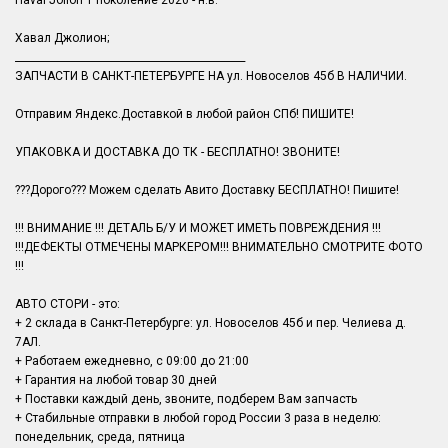
Haval Jolion 1 поколение 2020 - н.в.
Хавал Джолион;
______________________________________________
ЗАПЧАСТИ В САНКТ-ПЕТЕРБУРГЕ НА ул. Новоселов 45б В НАЛИЧИИ.
Отправим Яндекс.Доставкой в любой район СПб! ПИШИТЕ!
УПАКОВКА И ДОСТАВКА ДО ТК - БЕСПЛАТНО! ЗВОНИТЕ!
???Дорого??? Можем сделать Авито Доставку БЕСПЛАТНО! Пишите!
!!! ВНИМАНИЕ !!! ДЕТАЛЬ Б/У И МОЖЕТ ИМЕТЬ ПОВРЕЖДЕНИЯ !!!
!!!ДЕФЕКТЫ ОТМЕЧЕНЫ МАРКЕРОМ!!! ВНИМАТЕЛЬНО СМОТРИТЕ ФОТО
!!!
АВТО СТОРИ - это:
+ 2 склада в Санкт-Петербурге: ул. Новоселов 45б и пер. Челиева д.
7АЛ.
+ Работаем ежедневно, с 09:00 до 21:00
+ Гарантия на любой товар 30 дней
+ Поставки каждый день, звоните, подберем Вам запчасть
+ Стабильные отправки в любой город России 3 раза в неделю:
понедельник, среда, пятница