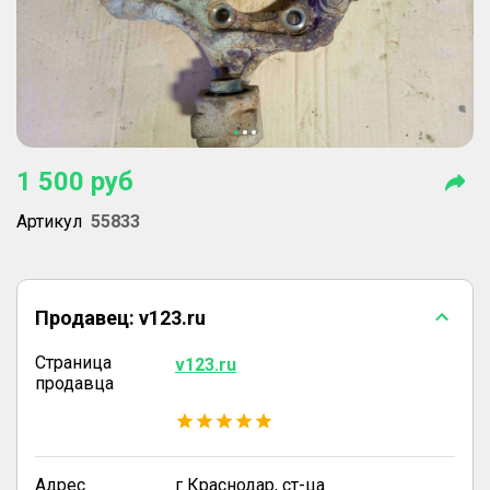
1 500
руб
Артикул
55833
Продавец:
v123.ru
Страница
v123.ru
продавца
Адрес
г Краснодар, ст-ца