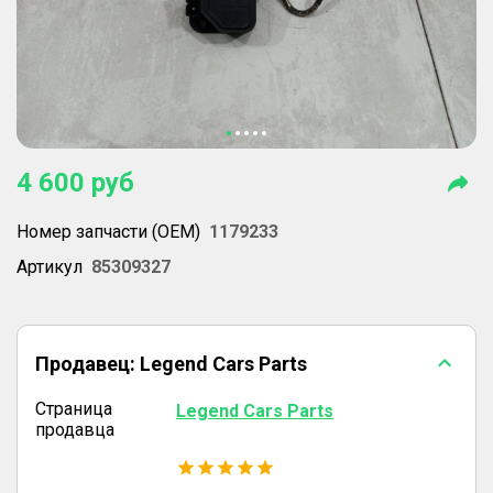
4 600
руб
Номер запчасти (OEM)
1179233
Артикул
85309327
Продавец:
Legend Cars Parts
Страница
Legend Cars Parts
продавца