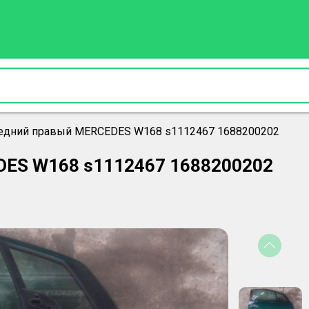
едний правый MERCEDES W168 s1112467 1688200202
DES W168 s1112467 1688200202