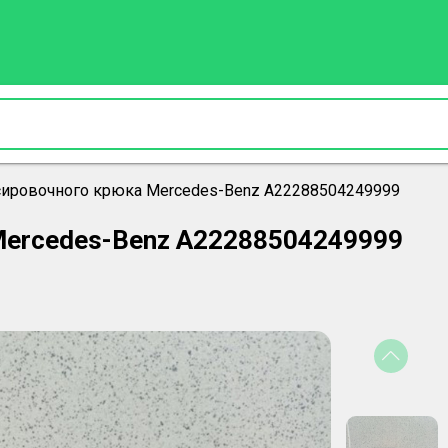
сировочного крюка Mercedes-Benz A22288504249999
Mercedes-Benz A22288504249999