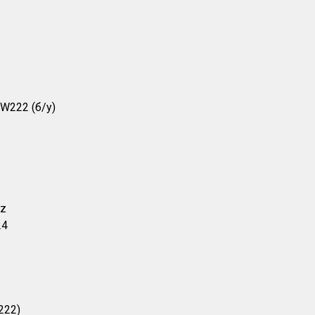
W222 (б/у)
nz
24
222)