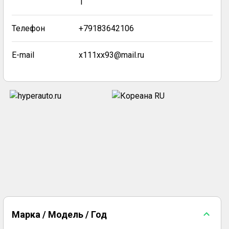
1
Телефон
+79183642106
E-mail
x111xx93@mail.ru
Марка / Модель / Год