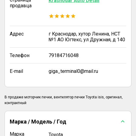
Krasnodar Auto Detail
продавца
Адрес
г Краснодар, хутор Ленина, НСТ
№1 АО Югтекс, ул Дружная, д 140
Телефон
79184716048
E-mail
giga_terminal0@mail.ru
В продаже моторчик печки, вентилятор печки Toyota isis, оригинал,
Марка / Модель / Год
Марка
Toyota