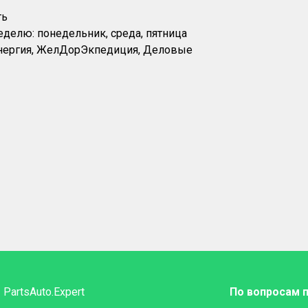
ть
еделю: понедельник, среда, пятница
Энергия, ЖелДорЭкпедиция, Деловые
PartsAuto.Expert
По вопросам 