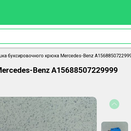
шка буксировочного крюка Mercedes-Benz A156885072299
Mercedes-Benz A15688507229999