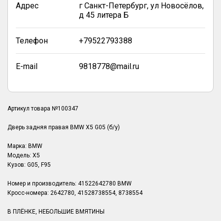
Адрес
г Санкт-Петербург, ул Новосёлов,
д 45 литера Б
Телефон
+79522793388
E-mail
9818778@mail.ru
Артикул товара №100347
Дверь задняя правая BMW X5 G05 (б/у)
Марка: BMW
Модель: X5
Кузов: G05, F95
Номер и производитель: 41522642780 BMW
Кросс-номера: 2642780, 41528738554, 8738554
В ПЛЁНКЕ, НЕБОЛЬШИЕ ВМЯТИНЫ