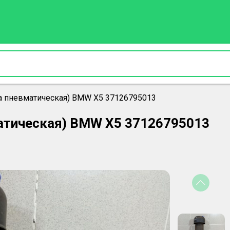
а пневматическая) BMW X5 37126795013
атическая) BMW X5 37126795013